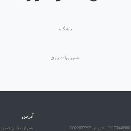
باشگاه
مسیر پیاده روی
آدرس
09
شیراز-خیابان قصردش