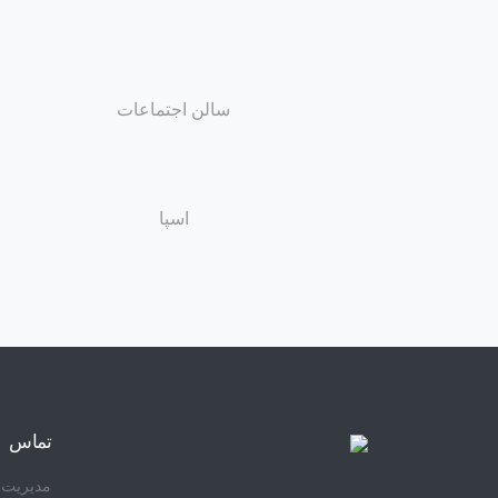
سالن اجتماعات
اسپا
تماس
مدیریت 09170046988 - فروش 922832295