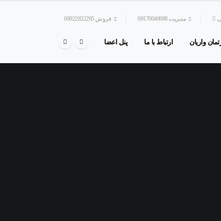
ی
مدیریت 09170046988
فروش 09922832295
رتمان واریان
ارتباط با ما
پنل اعضا